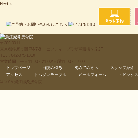
Next »
〒206-0011
東京都多摩市関戸4-7-8 エフティープラザ聖蹟桜ヶ丘2F
TEL : 042-375-1310
営業時間：平日11:00～21:00/日曜11:00～17:00
トップページ
当院の特徴
初めての方へ
スタッフ紹介
アクセス
トムソンテーブル
メールフォーム
トピック
© 2015 湯江鍼灸接骨院.