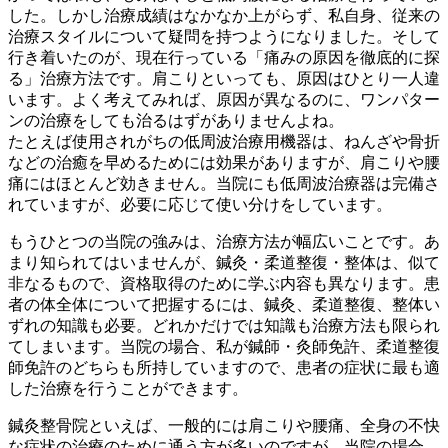
した。しかし治療成績はなかなか上がらず、私自身、従来の
治療スタイルについて疑問を持つようになりました。そして
行き着いたのが、現在行っている「痛みの原因を徹底的に探
る」治療方法です。肩こりといっても、原因はひとり一人違
います。よく考えてみれば、原因が異なるのに、ワンパター
ンの治療をしても治るはずがありませんよね。
たとえば使用されがちの低周波治療用機器は、ねんざや骨折
などの治癒を早めるためには効果がありますが、肩こりや腰
痛にはほとんど効きません。当院にも低周波治療器は完備さ
れていますが、必要に応じて使い分けをしています。
もうひとつの当院の強みは、治療方法が幅広いことです。あ
まり知られてはいませんが、鍼灸・柔道整復・整体は、似て
非なるもので、資格取得のために学ぶ内容も異なります。患
者の体全体について把握するには、鍼灸、柔道整復、整体い
ずれの知識も必要。どれかだけでは知識も治療方法も限られ
てしまいます。当院の場合、私が鍼師・灸師免許、柔道整復
師免許のどちらも所持していますので、患者の症状に最も適
した治療を行うことができます。
鍼灸整骨院といえば、一般的には肩こりや腰痛、全身の不快
な症状の治療のために通う方が多いのですが、当院の場合、