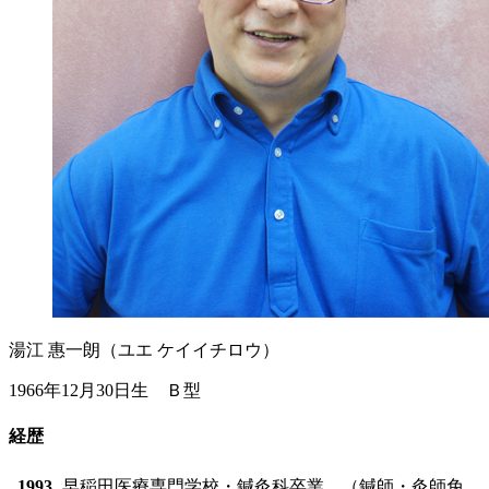
湯江 惠一朗（ユエ ケイイチロウ）
1966年12月30日生 Ｂ型
経歴
1993
早稲田医療専門学校・鍼灸科卒業 （鍼師・灸師免