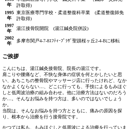
年
許取得)
1995
東京医療専門学校・柔道整復科卒業 (柔道整復師免
年
許取得)
1997
湯江接骨院開院 (湯江鍼灸院併設)
年
2002
多摩市関戸4-7-8ｴﾌﾃｨｰﾌﾟﾗｻﾞ聖蹟桜ヶ丘2-4-Bに移転
年
ご挨拶
こんにちは、湯江鍼灸接骨院、院長の湯江です。
肩こりや腰痛など、不快な身体の症状を何とかしたいと思
い、あちこちの整骨院やマッサージ店に行ったけれど、なか
なかよくならない…、どこに行っても、手技によるもみほぐ
しと低周波治療の組み合わせ。他に治療方法はないのだろう
か…。そんなお悩みを持つ方は、多いのではないでしょう
か。
当院は、そんなお悩みを持つ方とともに、痛みの原因を探
り、根本から治療を行う接骨院です。
かつては私も、もみほぐしと低周波による治療を行っていま