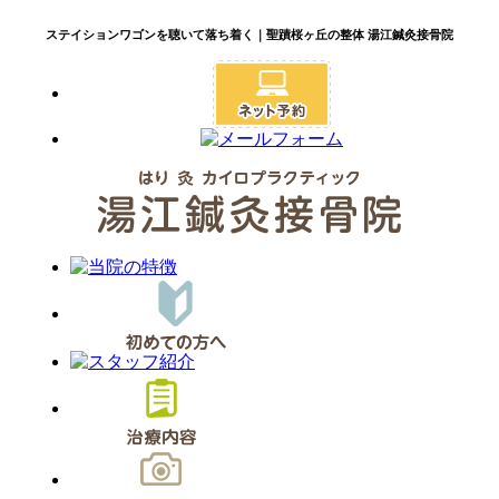
ステイションワゴンを聴いて落ち着く｜聖蹟桜ヶ丘の整体 湯江鍼灸接骨院