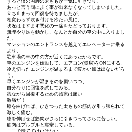
すると僕の両脚の太ももが一気に引きつり、
あっと言う間に歩く事が出来なくなってしまいました。
立ち止まって回復を待ちましたが、
相変わらず吹き付ける冷たい風に、
状況はますます悪化の一途をたどっております。
無理やり足を動かし、なんとか自分の車の中に入りまし
た。
マンションのエントランスを越えてエレベーターに乗る
より、
駐車場の車の中の方が近くにあったからです。
車のエンジンを始動して、エアコン(暖房)をONにする。
冷え切ったエンジンが温まるまで暖かい風は出ないだろ
う。
早くエンジンが温まるのを願いつつ、
自分なりに回復を試してみる。
我ながら回復するための治療は痛い
激痛だ！
膝を曲げれば、ひきつった太ももの筋肉が引っ張られて
激しく痛む。
膝を伸ばせば筋肉がさらに引きつってさらに苦しい。
筋肉はプルプルと痙攣している。
ここで慌ててはいけない。