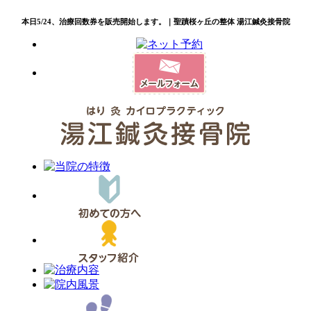
本日5/24、治療回数券を販売開始します。｜聖蹟桜ヶ丘の整体 湯江鍼灸接骨院