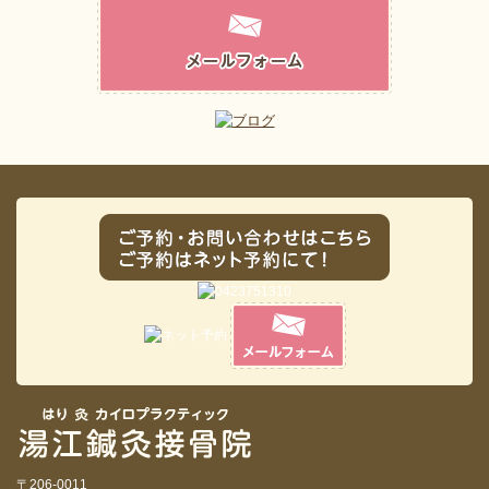
〒206-0011