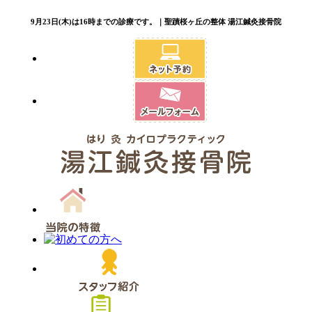
9月23日(木)は16時までの診療です。｜聖蹟桜ヶ丘の整体 湯江鍼灸接骨院