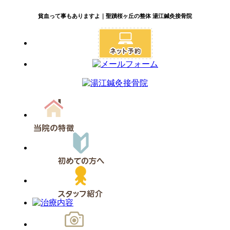
貧血って事もありますよ｜聖蹟桜ヶ丘の整体 湯江鍼灸接骨院