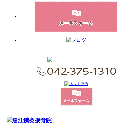
〒206-0011
東京都多摩市関戸4-7-8 エフティープラザ聖蹟桜ヶ丘2F