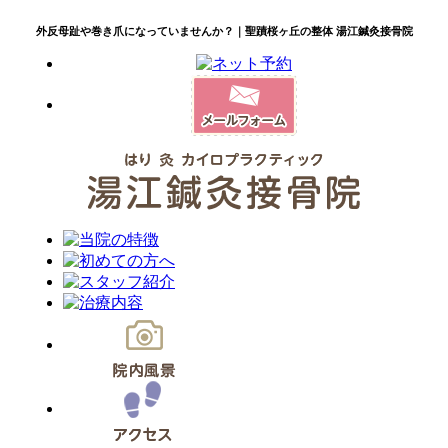
外反母趾や巻き爪になっていませんか？｜聖蹟桜ヶ丘の整体 湯江鍼灸接骨院