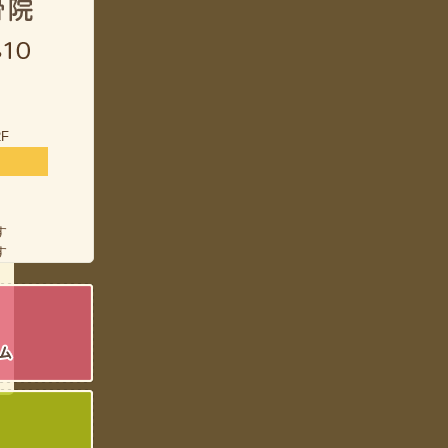
F
す
す