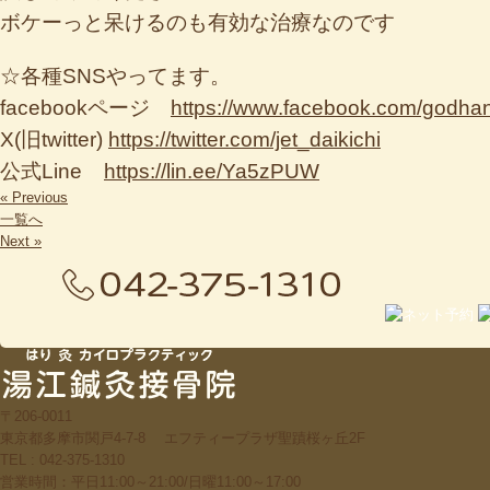
ボケーっと呆けるのも有効な治療なのです
☆各種SNSやってます。
facebookページ
https://www.facebook.com/godha
X(旧twitter)
https://twitter.com/jet_daikichi
公式Line
https://lin.ee/Ya5zPUW
« Previous
一覧へ
Next »
〒206-0011
東京都多摩市関戸4-7-8 エフティープラザ聖蹟桜ヶ丘2F
TEL : 042-375-1310
営業時間：平日11:00～21:00/日曜11:00～17:00