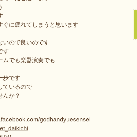
う
す
すぐに疲れてしまうと思います
ないので良いのです
です
ームでも楽器演奏でも
一歩です
しているので
せんか？
w.facebook.com/godhandyuesensei
jet_daikichi