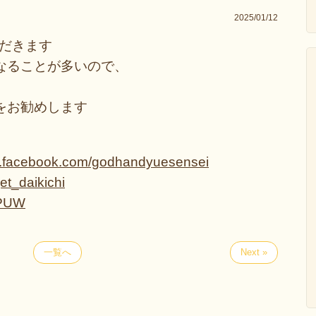
2025/01/12
だきます
なることが多いので、
をお勧めします
w.facebook.com/godhandyuesensei
jet_daikichi
5zPUW
一覧へ
Next »