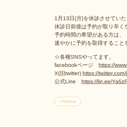
1月13日(月)を
休診させていた
休診日前後は
予約が取り辛く
予約時間の希望がある方は、
速やかに予約を取得すること
☆各種SNSやってます。
facebookページ
https://ww
X(旧twitter)
https://twitter.com/
公式Line
https://lin.ee/Ya
« Previous