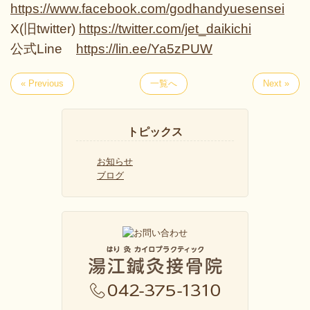
https://www.facebook.com/godhandyuesensei
X(旧twitter)
https://twitter.com/jet_daikichi
公式Line
https://lin.ee/Ya5zPUW
« Previous
一覧へ
Next »
トピックス
お知らせ
ブログ