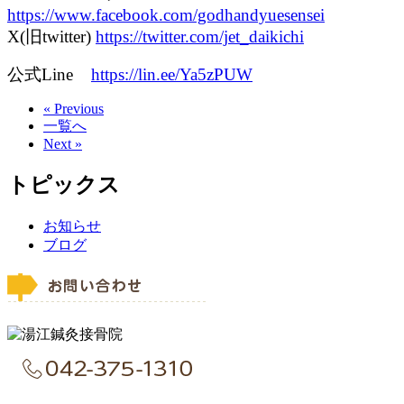
https://www.facebook.com/godhandyuesensei
X(旧twitter)
https://twitter.com/jet_daikichi
公式Line
https://lin.ee/Ya5zPUW
« Previous
一覧へ
Next »
トピックス
お知らせ
ブログ