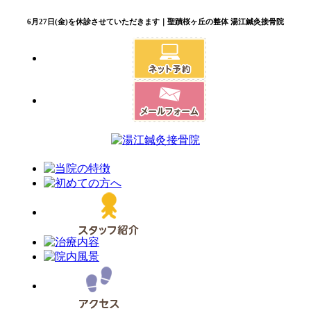
6月27日(金)を休診させていただきます｜聖蹟桜ヶ丘の整体 湯江鍼灸接骨院