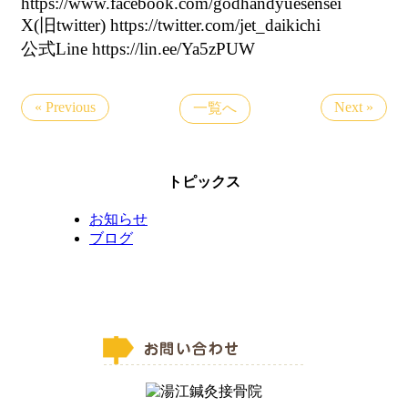
https://www.facebook.com/godhandyuesensei
X(旧twitter) https://twitter.com/jet_daikichi
公式Line https://lin.ee/Ya5zPUW
« Previous
Next »
一覧へ
トピックス
お知らせ
ブログ