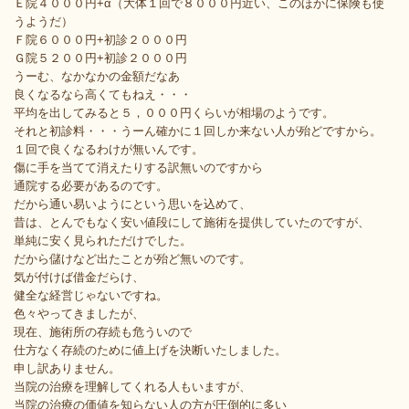
Ｅ院４０００円+α（大体１回で８０００円近い、このほかに保険も使
うようだ）
Ｆ院６０００円+初診２０００円
Ｇ院５２００円+初診２０００円
うーむ、なかなかの金額だなあ
良くなるなら高くてもねえ・・・
平均を出してみると５，０００円くらいが相場のようです。
それと初診料・・・うーん確かに１回しか来ない人が殆どですから。
１回で良くなるわけが無いんです。
傷に手を当てて消えたりする訳無いのですから
通院する必要があるのです。
だから通い易いようにという思いを込めて、
昔は、とんでもなく安い値段にして施術を提供していたのですが、
単純に安く見られただけでした。
だから儲けなど出たことが殆ど無いのです。
気が付けば借金だらけ、
健全な経営じゃないですね。
色々やってきましたが、
現在、施術所の存続も危ういので
仕方なく存続のために値上げを決断いたしました。
申し訳ありません。
当院の治療を理解してくれる人もいますが、
当院の治療の価値を知らない人の方が圧倒的に多い