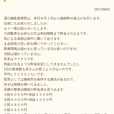
2017/08/01
湯江鍼灸接骨院は、本日８月１日から施術料の値上げを行います。
以前にもお知らせしましたが、
もう一度お知らせいたします。
※回数券をお持ちの方は有効期限まで料金そのままです。
気になる金額は後半に書いてあります。
まあ院長の言い訳を聞いてやってください。
医療関係は儲かると思っている方が多いのですが、
当院は儲かっていません。
収支はマイナスです。
利益が出るような料金設定にしてきませんでしたし、
1日の患者数も皆さんが思うより少ないのです。
平均して１０人くらいです。
院長としては施術所を維持する責任があるので、
先ずは相場を調べてみました。
近隣の整体治療院の料金表を見てみます。
Ａ院６０００円+初診１５００円
Ｂ院５０００円+初診１０００円
Ｃ院４８００円
Ｄ院４５００円