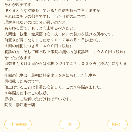
それが現実です。
凄くまともな治療をしていると自信を持って言えますが、
それはコチラの都合ですし、当たり前の話です。
理解されないのは自分が悪いのだと
あらゆる面で、もっと向上するべきだと、
人間性・技術・健康面（心・技・体）の努力を続ける所存です。
前置きが長くなりましたが２０１７年８月１日(火)から、
１回の施術につき５，４００円（税込）
初診の方、そして60日以上来院の無い方は初診料１，０８０円（税込）
をいただきます。
回数券も８月１日からは６枚つづりで２７，０００円（税込）になりま
す。
今回の記事は、最初に料金改正をお知らせした記事を
再掲載したものです。
値上げすることは非常に心苦しく、この１年悩みました。
１年悩んだ末のこの決断、
皆様に、ご理解いただければ幸いです。
院長 湯江惠一朗
« Previous
一覧へ
Next »