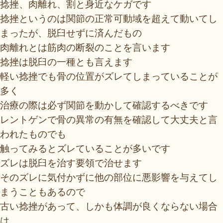
捻挫、肉離れ、割と身近なケガです
捻挫というのは関節の正常可動域を超えて動いてし
まったが、脱臼せずに済んだもの
肉離れとは筋肉の断裂のことを言います
捻挫は脱臼の一種とも言えます
軽い捻挫でも骨の位置がズレてしまっていることが
多く
治療の際は必ず関節を動かして確認するべきです
レントゲンで骨の異常の有無を確認して大丈夫と言
われたものでも
触ってみるとズレていることが多いです
ズレは脱臼を治す要領で治せます
そのズレに気付かずに他の部位に悪影響を与えてし
まうこともあるので
古い捻挫があって、しかも体調が良くならない場合
は、