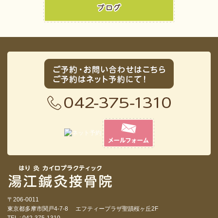
〒206-0011
東京都多摩市関戸4-7-8 エフティープラザ聖蹟桜ヶ丘2F