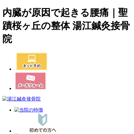
内臓が原因で起きる腰痛｜聖
蹟桜ヶ丘の整体 湯江鍼灸接骨
院